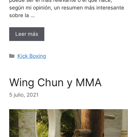
puede ser el más relevante o el que hace,
según mi opinión, un resumen más interesante
sobre la …
Leer más
Categorías
Kick Boxing
Wing Chun y MMA
5 julio, 2021