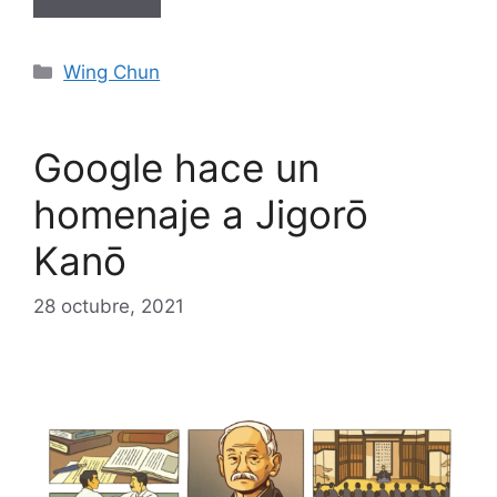
Categorías
Wing Chun
Google hace un
homenaje a Jigorō
Kanō
28 octubre, 2021