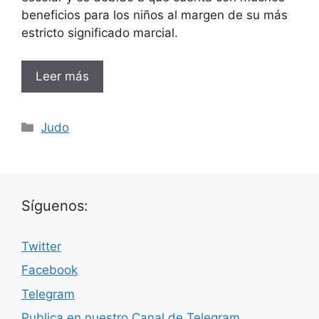
beneficios para los niños al margen de su más
estricto significado marcial.
Leer más
Categorías
Judo
Síguenos:
Twitter
Facebook
Telegram
Publica en nuestro Canal de Telegram