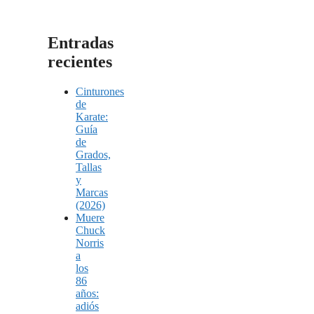
Entradas
recientes
Cinturones
de
Karate:
Guía
de
Grados,
Tallas
y
Marcas
(2026)
Muere
Chuck
Norris
a
los
86
años:
adiós