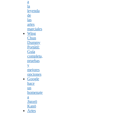
a
la
leyenda
de
las
artes
marciales
Wing
Chun
Dummy
Portátil:
Guía
completa,
pruebas
y
mejores
opciones
Google
hace
un
homenaje
a
Jigorō
Kanō
Artes