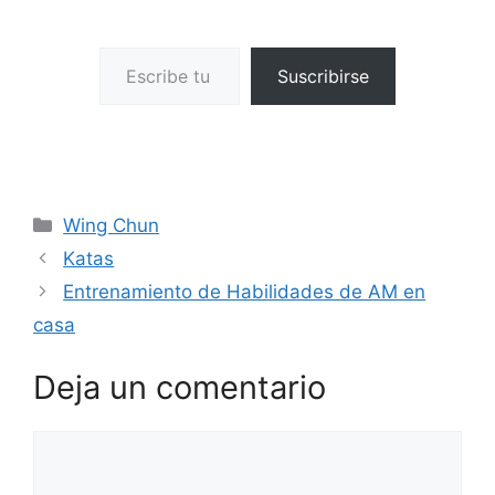
Escribe tu correo electrónico…
Suscribirse
Categorías
Wing Chun
Katas
Entrenamiento de Habilidades de AM en
casa
Deja un comentario
Comentario